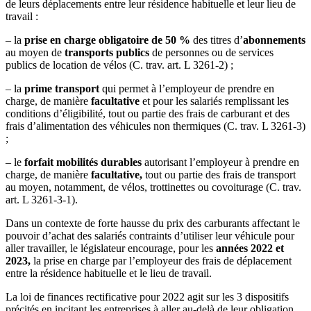
de leurs déplacements entre leur résidence habituelle et leur lieu de
travail :
– la
prise en charge obligatoire de 50 %
des titres d’
abonnements
au moyen de
transports publics
de personnes ou de services
publics de location de vélos (C. trav. art. L 3261-2) ;
– la
prime transport
qui permet à l’employeur de prendre en
charge, de manière
facultative
et pour les salariés remplissant les
conditions d’éligibilité, tout ou partie des frais de carburant et des
frais d’alimentation des véhicules non thermiques (C. trav. L 3261-3)
;
– le
forfait mobilités durables
autorisant l’employeur à prendre en
charge, de manière
facultative,
tout ou partie des frais de transport
au moyen, notamment, de vélos, trottinettes ou covoiturage (C. trav.
art. L 3261-3-1).
Dans un contexte de forte hausse du prix des carburants affectant le
pouvoir d’achat des salariés contraints d’utiliser leur véhicule pour
aller travailler, le législateur encourage, pour les
années 2022 et
2023,
la prise en charge par l’employeur des frais de déplacement
entre la résidence habituelle et le lieu de travail.
La loi de finances rectificative pour 2022 agit sur les 3 dispositifs
précités en incitant les entreprises à aller au-delà de leur obligation