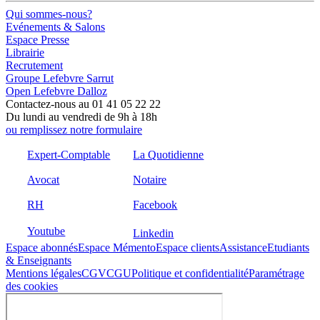
Qui sommes-nous?
Evénements & Salons
Espace Presse
Librairie
Recrutement
Groupe Lefebvre Sarrut
Open Lefebvre Dalloz
Contactez-nous au 01 41 05 22 22
Du lundi au vendredi de 9h à 18h
ou remplissez notre formulaire
Expert-Comptable
La Quotidienne
Avocat
Notaire
RH
Facebook
Youtube
Linkedin
Espace abonnés
Espace Mémento
Espace clients
Assistance
Etudiants
& Enseignants
Mentions légales
CGV
CGU
Politique et confidentialité
Paramétrage
des cookies