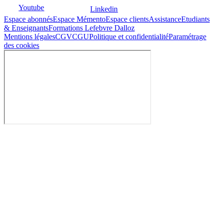
Youtube
Linkedin
Espace abonnés
Espace Mémento
Espace clients
Assistance
Etudiants
& Enseignants
Formations Lefebvre Dalloz
Mentions légales
CGV
CGU
Politique et confidentialité
Paramétrage
des cookies