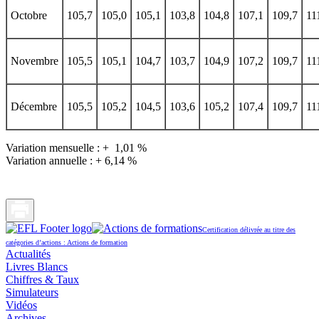
Octobre
105,7
105,0
105,1
103,8
104,8
107,1
109,7
11
Novembre
105,5
105,1
104,7
103,7
104,9
107,2
109,7
11
Décembre
105,5
105,2
104,5
103,6
105,2
107,4
109,7
11
Variation mensuelle : + 1,01 %
Variation annuelle : + 6,14 %
Certification délivrée au titre des
catégories d’actions : Actions de formation
Actualités
Livres Blancs
Chiffres & Taux
Simulateurs
Vidéos
Archives