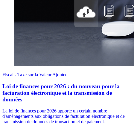
Fiscal - Taxe sur la Valeur Ajoutée
Loi de finances pour 2026 : du nouveau pour la
facturation électronique et la transmission de
données
La loi de finances pour 2026 apporte un certain nombre
d'aménagements aux obligations de facturation électronique et de
transmission de données de transaction et de paiement.