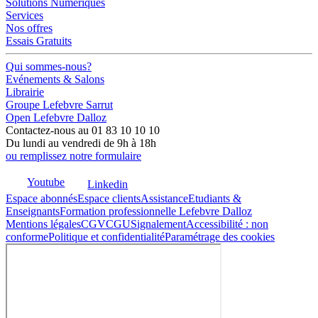
Solutions Numériques
Services
Nos offres
Essais Gratuits
Qui sommes-nous?
Evénements & Salons
Librairie
Groupe Lefebvre Sarrut
Open Lefebvre Dalloz
Contactez-nous au 01 83 10 10 10
Du lundi au vendredi de 9h à 18h
ou remplissez notre formulaire
Youtube
Linkedin
Espace abonnés
Espace clients
Assistance
Etudiants &
Enseignants
Formation professionnelle Lefebvre Dalloz
Mentions légales
CGV
CGU
Signalement
Accessibilité : non
conforme
Politique et confidentialité
Paramétrage des cookies